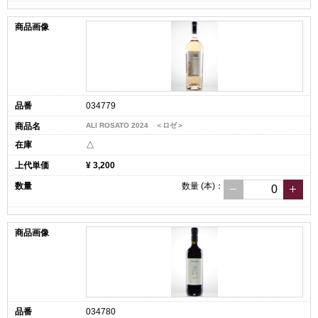
034779
ALI ROSATO 2024 ＜ロゼ＞
△
¥ 3,200
数量
(本)
：
034780