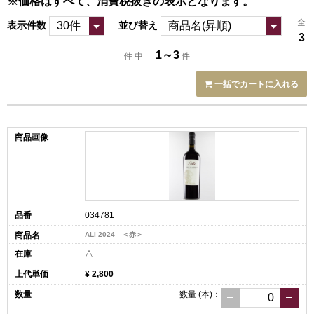
※価格はすべて、消費税抜きの表示となります。
全
表示件数
並び替え
3
1～3
件 中
件
一括でカートに入れる
034781
ALI 2024 ＜赤＞
△
¥ 2,800
数量
(本)
：