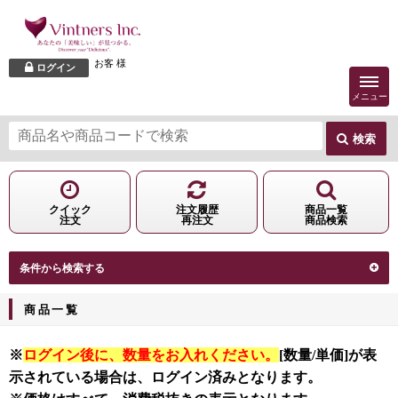
お客 様
ログイン
メニュー
検索
クイック
注文履歴
商品一覧
注文
再注文
商品検索
条件から検索する
商品一覧
※
ログイン後に、数量をお入れください。
[数量/単価]が表
示されている場合は、ログイン済みとなります。