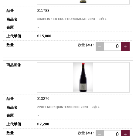
011783
CHABLIS 1ER CRU FOURCHAUME 2023 ＜白＞
○
¥ 15,000
数量
(本)
：
013276
PINOT NOIR QUINTESSENCE 2023 ＜赤＞
○
¥ 7,200
数量
(本)
：