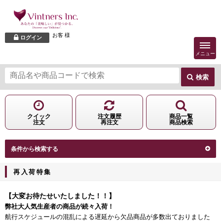
お客 様
ログイン
メニュー
検索
クイック
注文履歴
商品一覧
注文
再注文
商品検索
条件から検索する
再入荷特集
【大変お待たせいたしました！！】
弊社大人気生産者の商品が続々入荷！
航行スケジュールの混乱による遅延から欠品商品が多数出ておりました