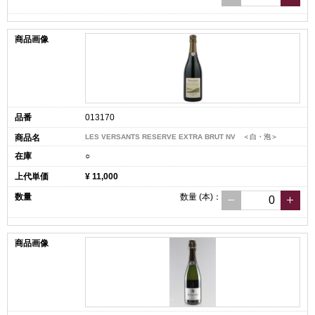
013170
LES VERSANTS RESERVE EXTRA BRUT NV ＜白・泡＞
○
¥ 11,000
数量
(本)
：