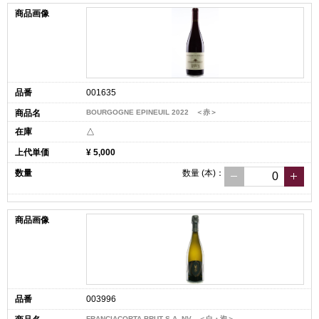
001635
BOURGOGNE EPINEUIL 2022 ＜赤＞
△
¥ 5,000
数量
(本)
：
003996
FRANCIACORTA BRUT S.A. NV ＜白・泡＞