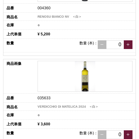
004360
RENOSU BIANCO NV ＜白＞
○
¥ 5,200
数量
(本)
：
035633
VERDICCHIO DI MATELICA 2024 ＜白＞
○
¥ 3,600
数量
(本)
：