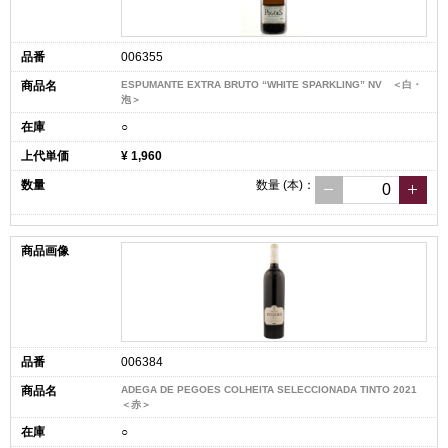
006355
ESPUMANTE EXTRA BRUTO “WHITE SPARKLING” NV ＜白・
泡＞
○
¥ 1,960
数量
(本)
：
006384
ADEGA DE PEGOES COLHEITA SELECCIONADA TINTO 2021
＜赤＞
○