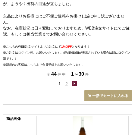
が、ようやく出荷の目途が立ちました。
欠品によりお客様にはご不便ご迷惑をお掛けし誠に申し訳ございませ
ん。
なお、在庫状況は日々変動しておりますため、WEB注文サイトにてご確
認、もしくは担当営業までお問い合わせください。
※こちらのWEB注文サイトよりご注文にて
1%OFF
となります！
※ご注文は
ログイン
後、お願いいたします。([数量/単価]が表示されている場合は既にログイン
済です。)
※新規のお客様は
こちら
より会員登録をお願いいたします。
44
1～30
全
件 中
件
1
2
一括でカートに入れる