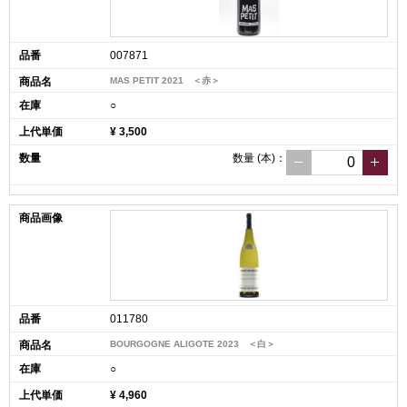
007871
MAS PETIT 2021 ＜赤＞
○
¥ 3,500
数量
(本)
：
011780
BOURGOGNE ALIGOTE 2023 ＜白＞
○
¥ 4,960