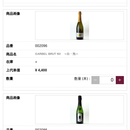
002096
GARBEL BRUT NV ＜白・泡＞
○
¥ 4,400
数量
(本)
：