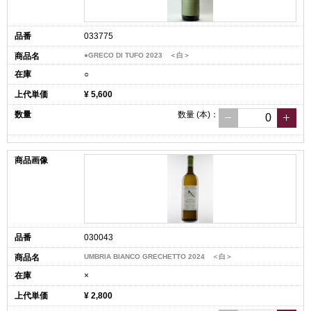
033775
●GRECO DI TUFO 2023 ＜白＞
○
¥ 5,600
数量
(本)
：
030043
UMBRIA BIANCO GRECHETTO 2024 ＜白＞
×
¥ 2,800