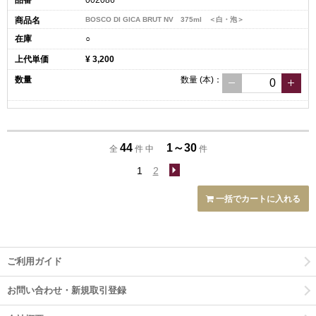
002086
BOSCO DI GICA BRUT NV 375ml ＜白・泡＞
○
¥ 3,200
数量
(本)
：
44
1～30
全
件 中
件
1
2
一括でカートに入れる
ご利用ガイド
お問い合わせ・新規取引登録