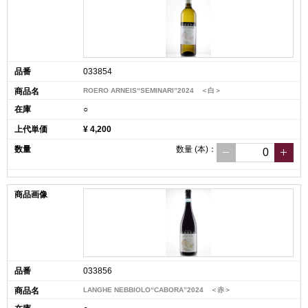
033854
ROERO ARNEIS“SEMINARI”2024 ＜白＞
○
¥ 4,200
数量
(本)
：
033856
LANGHE NEBBIOLO“CABORA”2024 ＜赤＞