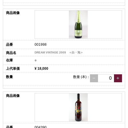
001998
DREAM VINTAGE 2009 ＜白・泡＞
○
¥ 18,000
数量
(本)
：
004390