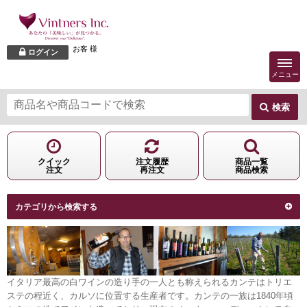
お客 様
ログイン
メニュー
検索
クイック
注文履歴
商品一覧
注文
再注文
商品検索
カテゴリから検索する
イタリア最高の白ワインの造り手の一人とも称えられるカンテはトリエ
ステの程近く、カルソに位置する生産者です。カンテの一族は1840年頃