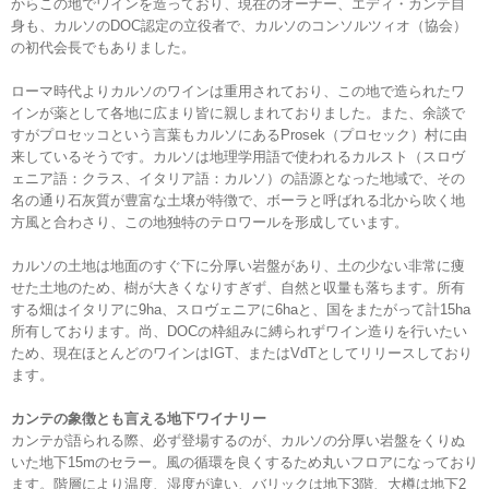
からこの地でワインを造っており、現在のオーナー、エディ・カンテ自
身も、カルソのDOC認定の立役者で、カルソのコンソルツィオ（協会）
の初代会長でもありました。
ローマ時代よりカルソのワインは重用されており、この地で造られたワ
インが薬として各地に広まり皆に親しまれておりました。また、余談で
すがプロセッコという言葉もカルソにあるProsek（プロセック）村に由
来しているそうです。カルソは地理学用語で使われるカルスト（スロヴ
ェニア語：クラス、イタリア語：カルソ）の語源となった地域で、その
名の通り石灰質が豊富な土壌が特徴で、ボーラと呼ばれる北から吹く地
方風と合わさり、この地独特のテロワールを形成しています。
カルソの土地は地面のすぐ下に分厚い岩盤があり、土の少ない非常に痩
せた土地のため、樹が大きくなりすぎず、自然と収量も落ちます。所有
する畑はイタリアに9ha、スロヴェニアに6haと、国をまたがって計15ha
所有しております。尚、DOCの枠組みに縛られずワイン造りを行いたい
ため、現在ほとんどのワインはIGT、またはVdTとしてリリースしており
ます。
カンテの象徴とも言える地下ワイナリー
カンテが語られる際、必ず登場するのが、カルソの分厚い岩盤をくりぬ
いた地下15mのセラー。風の循環を良くするため丸いフロアになっており
ます。階層により温度、湿度が違い、バリックは地下3階、大樽は地下2