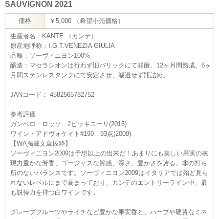
SAUVIGNON 2021
価格
￥5,000 （希望小売価格）
生産者名：KANTE （カンテ）
原産地呼称：I.G.T.VENEZIA GIULIA
品種：ソーヴィニヨン100%
醸造：マセラシオンは行わず旧バリックにて発酵、12ヶ月間熟成。6ヶ
月間ステンレスタンクにて安定させ、濾過せず瓶詰め。
JANコード： 4582565782752
参考評価
ガンベロ・ロッソ…2ビッキエーリ(2015)
ワイン・アドヴォケイト#199…93点(2009)
【WA掲載文章抜粋】
ソーヴィニヨン2009は予想以上の出来だ！あまりにも美しい果実の表
現力豊かな芳香、ゴージャスな質感、深さ、豊かさを誇る。非の打ち
所のないバランスです。ソーヴィニヨン2009はイタリアでは殆ど見ら
れないレベルにまで高まっており、カンテのエントリーライン中、最
も説得力を持つ白ワインです。
グレープフルーツやライチなど豊かな果実香と、ハーブや硬質なミネ