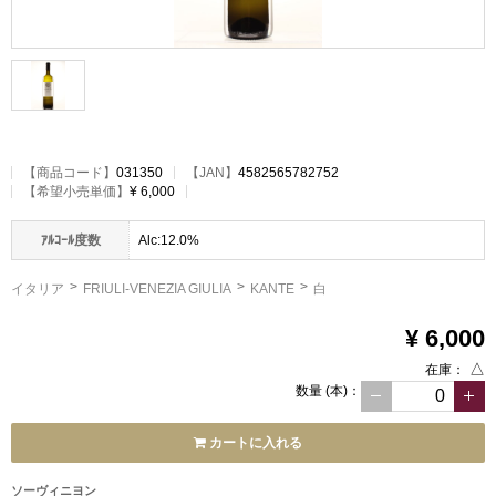
【
商品コード
】
031350
【JAN】
4582565782752
【希望小売単価】
¥ 6,000
ｱﾙｺｰﾙ度数
Alc:12.0%
イタリア
FRIULI-VENEZIA GIULIA
KANTE
白
¥ 6,000
△
在庫：
数量
(本)
：
カートに入れる
ソーヴィニヨン