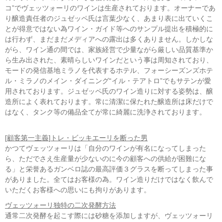
コ”でヴェッツォーリのワインは生産されております。オーナーであ
り醸造責任者のジュゼッペ氏は言葉少なく、あまり表に出ていくこ
とが得意ではない為ワイン・ガイド等へのサンプル提出を積極的に
は行わず、まだまだメディアへの露出は多くありません。しかしな
がら、ワイン通の間では、家族経営で少量ながら厳しい品質基準か
ら生み出された、素晴らしいワインだという事は周知されており、
モードの発信基地ミラノを代表するホテル、フォーシーズンズホテ
ル・ミラノのメイン・ダイニング“イル・テアトロ”でもサテンが愛
用されております。ジュゼッペ氏のワイン造りに対する姿勢は、醸
造所によく表れております。常に清潔に保たれた醸造所は床だけで
はなく、タンク等の備品全てが常に綺麗に洗浄されております。
[顧客第一主義]トレ・ビッキエーリを断った男
かつてヴェッツォーリは「自分のワインが有名になってしまった
ら、ただでさえ生産量が少ないのに今の顧客への供給が困難にな
る」と栄誉あるガンベロ誌の最高評価３グラスを断ってしまった事
がありました。全てはお客様の為。ワイン造りだけではなく飲んで
いただくお客様への思いにも拘りがあります。
ヴェッツォーリ独特の二次発酵方法
通常二次発酵を起こす際には砂糖を添加しますが、ヴェッツォーリ