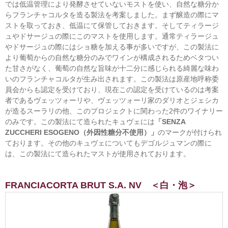
では低温管理により発酵させていないモストを使い、自然な糖分か
らフランチャコルタを造る製法を考案しました。まず醸造の際にマ
ストを取っておき、低温にて保管しておきます。そしてティラージ
ュやドサージュの際にこのマストを使用します。通常ティラージュ
やドサージュの際にはショ糖を加える事が多いですが、この製法に
より葡萄からの自然な糖分のみでワインが構成されるためベタつい
た甘さがなく、葡萄の自然な旨味が十二分に感じられる綺麗な味わ
いのフランチャコルタが生み出されます。この製法は原産地呼称委
員会からも認定を受けており、現在この認定を受けているのは考案
者であるヴェッツォーリや、ヴェッツォーリ家のダリオとジェシカ
が造るスーラリの他、このプロジェクトに関わった2件のワイナリー
のみです。この製法にて造られたキュヴェには
「SENZA
ZUCCHERI ESOGENO（外因性糖分不使用）」
のマークが付けられ
ております。その他のキュヴェについてもデゴルジュマンの際に
は、この製法にて造られたマストが使用されております。
FRANCIACORTA BRUT S.A. NV ＜白・泡＞