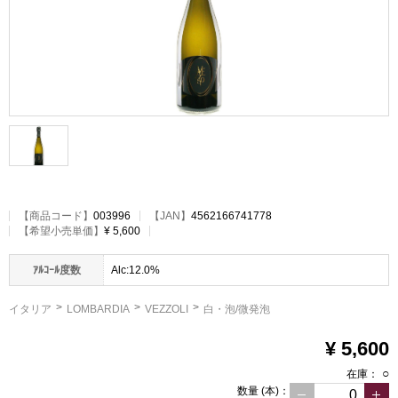
【
商品コード
】
003996
【JAN】
4562166741778
【希望小売単価】
¥ 5,600
ｱﾙｺｰﾙ度数
Alc:12.0%
イタリア
LOMBARDIA
VEZZOLI
白・泡/微発泡
¥ 5,600
○
在庫：
数量
(本)
：