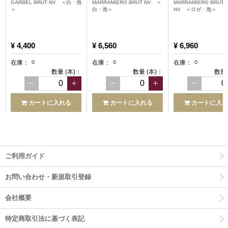
GARBEL BRUT NV ＜白・泡
MARRAMIERO BRUT NV ＜
MARRAMIERO BRUT 
＞
白・泡＞
NV ＜ロゼ・泡＞
¥ 4,400
¥ 6,560
¥ 6,960
○
○
○
在庫：
在庫：
在庫：
数量
(本)
：
数量
(本)
：
数量
カートに入れる
カートに入れる
カートに入れ
ご利用ガイド
お問い合わせ・新規取引登録
会社概要
特定商取引法に基づく表記