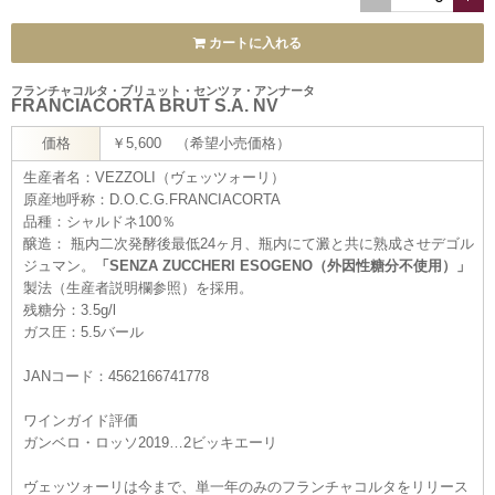
カートに入れる
フランチャコルタ・ブリュット・センツァ・アンナータ
FRANCIACORTA BRUT S.A. NV
価格
￥5,600 （希望小売価格）
生産者名：VEZZOLI（ヴェッツォーリ）
原産地呼称：D.O.C.G.FRANCIACORTA
品種：シャルドネ100％
醸造： 瓶内二次発酵後最低24ヶ月、瓶内にて澱と共に熟成させデゴル
ジュマン。
「SENZA ZUCCHERI ESOGENO（外因性糖分不使用）」
製法（生産者説明欄参照）を採用。
残糖分：3.5g/l
ガス圧：5.5バール
JANコード：4562166741778
ワインガイド評価
ガンベロ・ロッソ2019…2ビッキエーリ
ヴェッツォーリは今まで、単一年のみのフランチャコルタをリリース