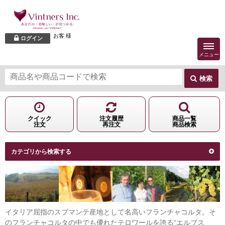
お客 様
ログイン
メニュー
検索
クイック
注文履歴
商品一覧
注文
再注文
商品検索
カテゴリから検索する
イタリア屈指のスプマンテ産地として名高いフランチャコルタ。そ
のフランチャコルタの中でも優れたテロワールを誇る“エルブス