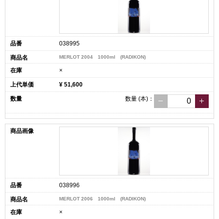
038995
MERLOT 2004 1000ml (RADIKON)
×
¥ 51,600
数量
(本)
：
038996
MERLOT 2006 1000ml (RADIKON)
×