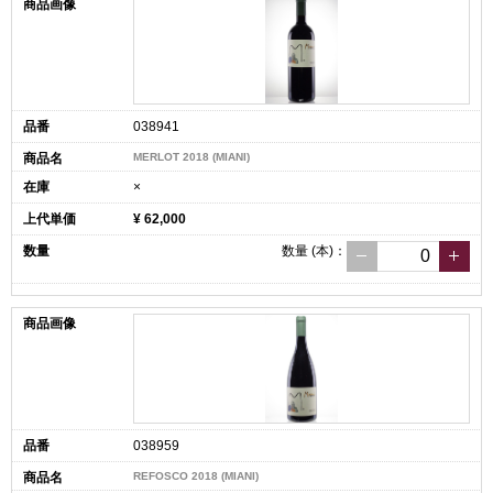
038941
MERLOT 2018 (MIANI)
×
¥ 62,000
数量
(本)
：
038959
REFOSCO 2018 (MIANI)