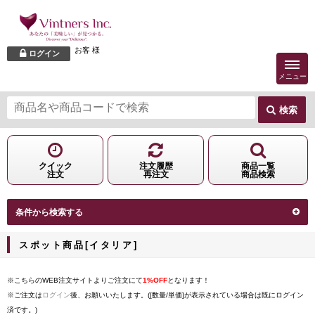
お客 様
ログイン
メニュー
検索
クイック
注文履歴
商品一覧
注文
再注文
商品検索
条件から検索する
スポット商品[イタリア]
※こちらのWEB注文サイトよりご注文にて
1%OFF
となります！
※ご注文は
ログイン
後、お願いいたします。([数量/単価]が表示されている場合は既にログイン
済です。)