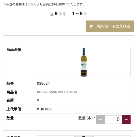
※新規のお客様は
こちら
より会員登録をお願いいたします。
9
1～9
全
件 中
件
一括でカートに入れる
038624
ROSSJ BASS 2015 (GAJA)
×
¥ 36,000
数量
(本)
：