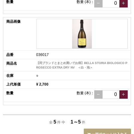
数量
(本)
：
036017
【同ブランドとまとめ買いでお得】BELLA STORIA BIOLOGICO P
ROSECCO EXTRA DRY NV ＜白・泡＞
○
¥ 2,700
数量
(本)
：
5
1～5
全
件 中
件