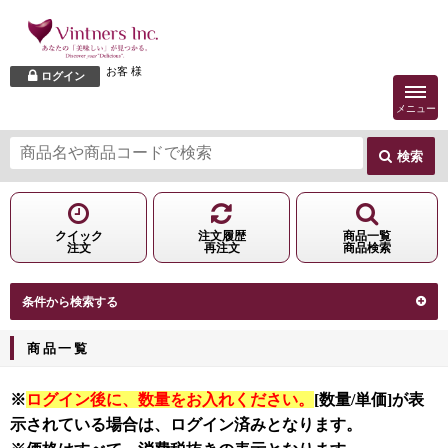
お客 様
ログイン
メニュー
検索
クイック
注文履歴
商品一覧
注文
再注文
商品検索
条件から検索する
商品一覧
※
ログイン後に、数量をお入れください。
[数量/単価]が表
示されている場合は、ログイン済みとなります。